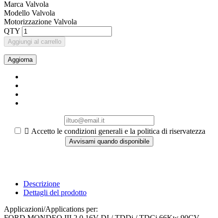
Marca Valvola
Modello Valvola
Motorizzazione Valvola
QTY
Aggiungi al carrello

Accetto le condizioni generali e la politica di riservatezza
Avvisami quando disponibile
Descrizione
Dettagli del prodotto
Applicazioni/Applications per:
FORD MONDEO III 2.0 16V DI / TDDi / TDCi 66Kw 90CV