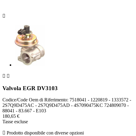



Valvola EGR DV3103
Codice/Code Oem di Riferimento: 7518041 - 1220819 - 1333572 -
2S7Q9D475AC - 2S7Q9D475AD - 4S7090475KC 724809070 -
88041 - 83.667 - E103
180,65 €
Tasse escluse

Prodotto disponibile con diverse opzioni