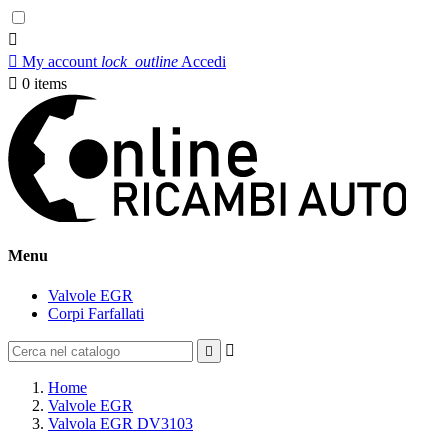


My account
lock_outline
Accedi

0
items
Menu
Valvole EGR
Corpi Farfallati


Home
Valvole EGR
Valvola EGR DV3103