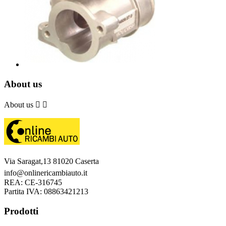
About us
About us


Via Saragat,13 81020 Caserta
info@onlinericambiauto.it
REA: CE-316745
Partita IVA: 08863421213
Prodotti