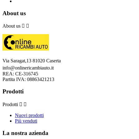
About us
About us


Via Saragat,13 81020 Caserta
info@onlinericambiauto.it
REA: CE-316745
Partita IVA: 08863421213
Prodotti
Prodotti


Nuovi prodotti
Più venduti
La nostra azienda