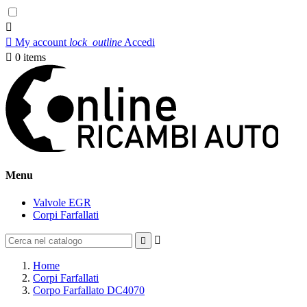


My account
lock_outline
Accedi

0
items
Menu
Valvole EGR
Corpi Farfallati


Home
Corpi Farfallati
Corpo Farfallato DC4070