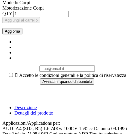
Modello Corpi
Motorizzazione Corpi
QTY
Aggiungi al carrello

Accetto le condizioni generali e la politica di riservatezza
Avvisami quando disponibile
Descrizione
Dettagli del prodotto
Applicazioni/Applications per:
AUDI A4 (8D2, B5) 1.6 74Kw 100CV 1595cc Da anno 09.1996
Da n? telaio -V-054 062 Codice motore ADP Tipo trasmissione