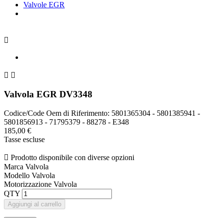
Valvole EGR



Valvola EGR DV3348
Codice/Code Oem di Riferimento: 5801365304 - 5801385941 -
5801856913 - 71795379 - 88278 - E348
185,00 €
Tasse escluse

Prodotto disponibile con diverse opzioni
Marca Valvola
Modello Valvola
Motorizzazione Valvola
QTY
Aggiungi al carrello