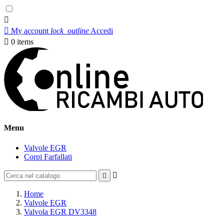


My account
lock_outline
Accedi

0
items
Menu
Valvole EGR
Corpi Farfallati


Home
Valvole EGR
Valvola EGR DV3348