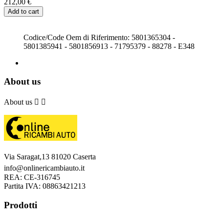
212,00 €
Add to cart
Codice/Code Oem di Riferimento: 5801365304 -
5801385941 - 5801856913 - 71795379 - 88278 - E348
About us
About us


Via Saragat,13 81020 Caserta
info@onlinericambiauto.it
REA: CE-316745
Partita IVA: 08863421213
Prodotti