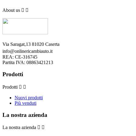
About us


Via Saragat,13 81020 Caserta
info@onlinericambiauto.it
REA: CE-316745
Partita IVA: 08863421213
Prodotti
Prodotti


Nuovi prodotti
Più venduti
La nostra azienda
La nostra azienda

