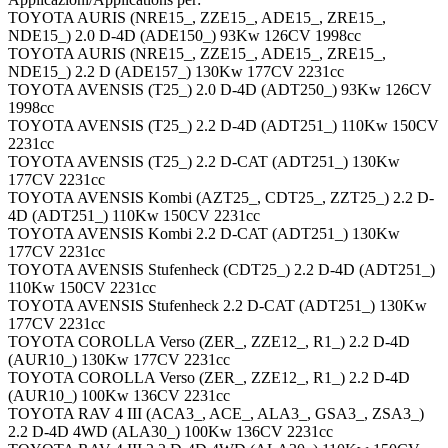
TOYOTA AURIS (NRE15_, ZZE15_, ADE15_, ZRE15_,
NDE15_) 2.0 D-4D (ADE150_) 93Kw 126CV 1998cc
TOYOTA AURIS (NRE15_, ZZE15_, ADE15_, ZRE15_,
NDE15_) 2.2 D (ADE157_) 130Kw 177CV 2231cc
TOYOTA AVENSIS (T25_) 2.0 D-4D (ADT250_) 93Kw 126CV
1998cc
TOYOTA AVENSIS (T25_) 2.2 D-4D (ADT251_) 110Kw 150CV
2231cc
TOYOTA AVENSIS (T25_) 2.2 D-CAT (ADT251_) 130Kw
177CV 2231cc
TOYOTA AVENSIS Kombi (AZT25_, CDT25_, ZZT25_) 2.2 D-
4D (ADT251_) 110Kw 150CV 2231cc
TOYOTA AVENSIS Kombi 2.2 D-CAT (ADT251_) 130Kw
177CV 2231cc
TOYOTA AVENSIS Stufenheck (CDT25_) 2.2 D-4D (ADT251_)
110Kw 150CV 2231cc
TOYOTA AVENSIS Stufenheck 2.2 D-CAT (ADT251_) 130Kw
177CV 2231cc
TOYOTA COROLLA Verso (ZER_, ZZE12_, R1_) 2.2 D-4D
(AUR10_) 130Kw 177CV 2231cc
TOYOTA COROLLA Verso (ZER_, ZZE12_, R1_) 2.2 D-4D
(AUR10_) 100Kw 136CV 2231cc
TOYOTA RAV 4 III (ACA3_, ACE_, ALA3_, GSA3_, ZSA3_)
2.2 D-4D 4WD (ALA30_) 100Kw 136CV 2231cc