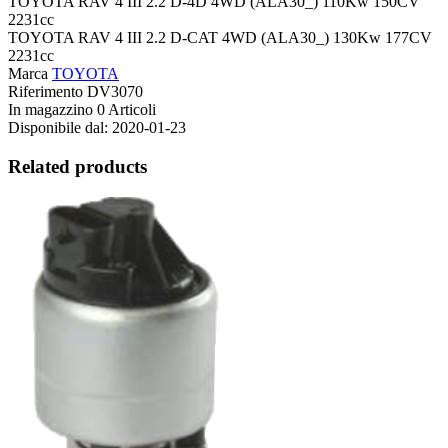
TOYOTA RAV 4 III 2.2 D-4D 4WD (ALA30_) 110Kw 150CV
2231cc
TOYOTA RAV 4 III 2.2 D-CAT 4WD (ALA30_) 130Kw 177CV
2231cc
Marca
TOYOTA
Riferimento
DV3070
In magazzino
0 Articoli
Disponibile dal:
2020-01-23
Related products